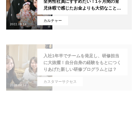
全男性社員にすすめたい！1ヶ月間の育
児休暇で感じたお金よりも大切なことと
は？
カルチャー
2022.06.14
入社1年半でチームを発足し、研修担当
に大抜擢！自分自身の経験をもとにつく
りあげた新しい研修プログラムとは？
カスタマーサクセス
2022.04.12
こんな会社群馬にもあったんだ！東京か
ら群馬にUターンした私の転職ストーリ
ー
カスタマーサクセス
2022.03.09