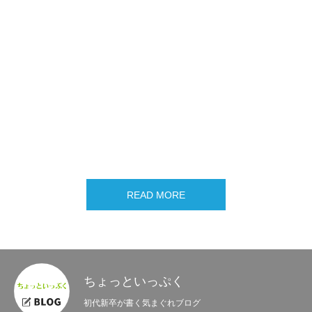
べき？」「何で起業したの？」など5つ
の質問をぶつけてみました。
社長インタビュー
2024.02.20
【社員インタビュー】『移住のきっかけ
は？』『求める人物像を教えて！』【I
ターン転職／体験談】
2024.02.09
READ MORE
ちょっといっぷく
初代新卒が書く気まぐれブログ