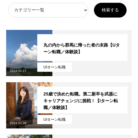
丸の内から群馬に帰った者の末路【Uタ
ーン転職／体験談】
UIターン転職
2024.01.17
25歳で決めた転職。第二新卒を武器に
キャリアチェンジに挑戦！【Iターン転
職／体験談】
UIターン転職
2024.01.08