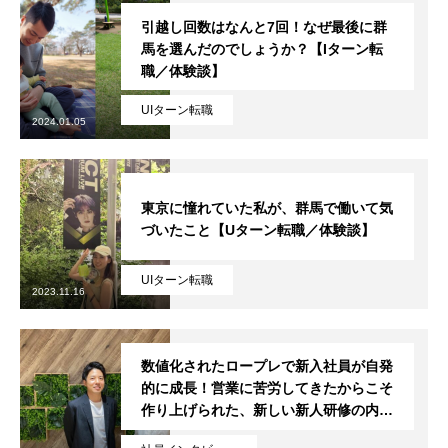
引越し回数はなんと7回！なぜ最後に群
馬を選んだのでしょうか？【Iターン転
職／体験談】
UIターン転職
2024.01.05
東京に憧れていた私が、群馬で働いて気
づいたこと【Uターン転職／体験談】
UIターン転職
2023.11.16
数値化されたロープレで新入社員が自発
的に成長！営業に苦労してきたからこそ
作り上げられた、新しい新人研修の内容
とは？