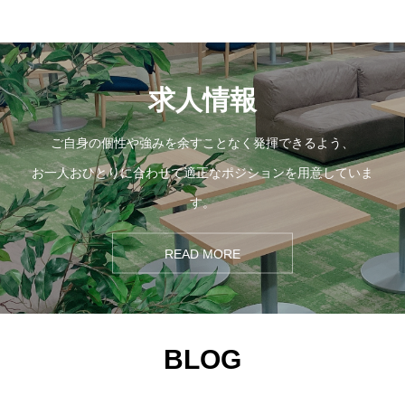
採用トップ
新卒採用
キャリア採用
求人情報
企業情報
ご自身の個性や強みを余すことなく発揮できるよう、
お一人おひとりに合わせて適正なポジションを用意していま
おすすめコンテンツ
す。
求人情報
READ MORE
BLOG
BLOG